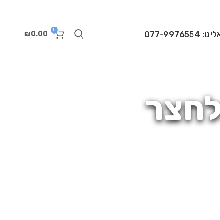
0
 077-9976554
₪
0.00
לחצר