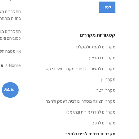
לְסַנֵן
Max
Min
המקררים משת
price
price
בחזית מתחת
המקררים מוש
קטגוריות מקררים
לסוגיהם ואפילו
מקררים לממד ולמקלט
אין מטבח חיצ
מקררים במבצע
Home
מק
מקררים למשרד ולבית - מקרר משרדי קטן
מקררי יין
-34%
מקררי רטרו
מקררי תצוגה מסחריים לבית לעסק ולחצר
מקררים לחדרי אירוח ובתי מלון
מקררים לרכב
מקררים בנויים לבית ולחצר