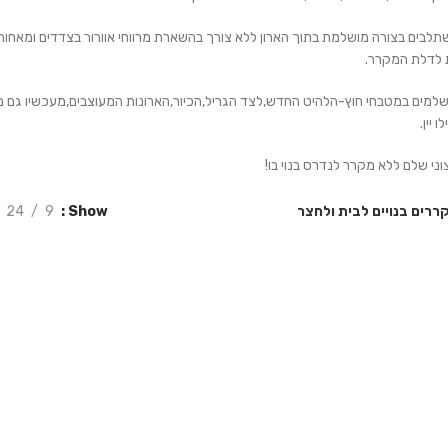
לבים בצורה מושלמת בתוך הארון ללא צורך בהשארת מרווחי אוורור בצדדים ומאחור 
 לדלת המקרר.
למים במטבחי חוץ-הלהיט החדש,לצד הגריל,הכיור,הארונות המעוצבים,מעכשיו גם מ
 יין.
וני שלם ללא מקרר לנדרס בנוי בו!
ררים בנויים לבית ולחצר
Show
9
24