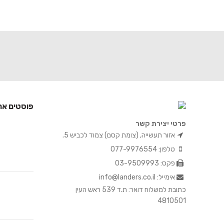
פוסטים אח
פרטי יצירת קשר
אזור תעשייה, (צומת קסם) צמוד לכביש 5.
טלפון: 077-9976554
פקס: 03-9509993
אימייל: info@landers.co.il
כתובת למשלוח דואר: ת.ד 539 ראש העין
4810501