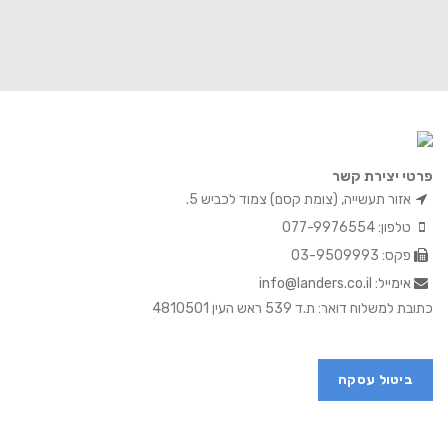
פרטי יצירת קשר
אזור תעשייה, (צומת קסם) צמוד לכביש 5.
טלפון: 077-9976554
פקס: 03-9509993
אימייל: info@landers.co.il
כתובת למשלוח דואר: ת.ד 539 ראש העין 4810501
ביטול עסקה