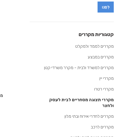
לְסַנֵן
Max
Min
price
price
קטגוריות מקררים
מקררים לממד ולמקלט
מקררים במבצע
מקררים למשרד ולבית - מקרר משרדי קטן
מקררי יין
מקררי רטרו
מקרר 68
מקררי תצוגה מסחריים לבית לעסק
ולחצר
מקררים לחדרי אירוח ובתי מלון
מקררים לרכב