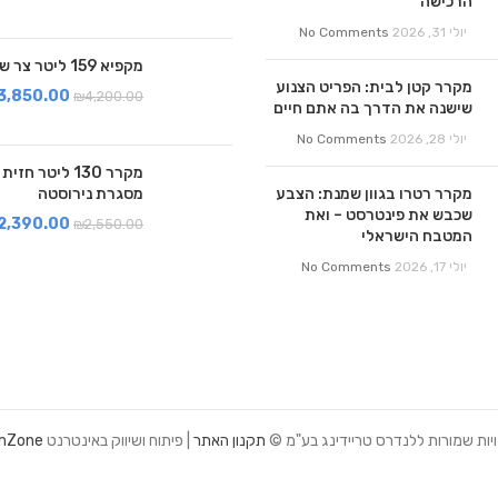
הרכישה
יולי 31, 2026
No Comments
מקפיא 159 ליטר צר שחור
מקרר קטן לבית: הפריט הצנוע
3,850.00
₪
4,200.00
שישנה את הדרך בה אתם חיים
יולי 28, 2026
No Comments
מקרר 130 ליטר ח
מקרר רטרו בגוון שמנת: הצבע
מסגרת נירוסטה
שכבש את פינטרסט – ואת
2,390.00
₪
2,550.00
המטבח הישראלי
יולי 17, 2026
No Comments
יות שמורות ללנדרס טריידינג בע"מ ©
תקנון האתר
| פיתוח ושיווק באינטרנט
mZone