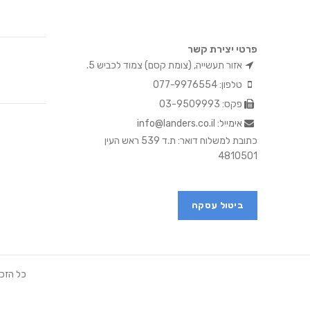
פרטי יצירת קשר
אזור תעשייה, (צומת קסם) צמוד לכביש 5.
טלפון: 077-9976554
פקס: 03-9509993
אימייל: info@landers.co.il
כתובת למשלוח דואר: ת.ד 539 ראש העין
4810501
ביטול עסקה
כל הזכו