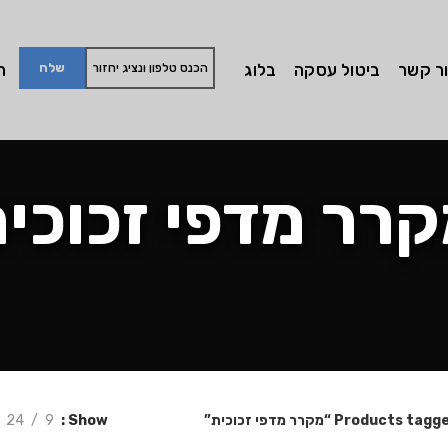
ר קשר
ביטול עסקה
בלוג
חי
רר מדפי זכוכי
Products tag “מקרר מדפי זכוכית”
Show
9
24