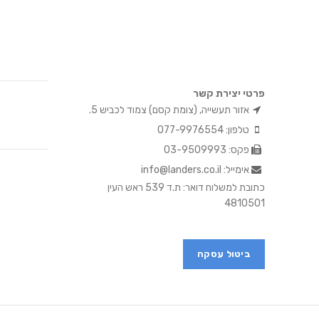
פרטי יצירת קשר
אזור תעשייה, (צומת קסם) צמוד לכביש 5.
טלפון: 077-9976554
פקס: 03-9509993
אימייל: info@landers.co.il
כתובת למשלוח דואר: ת.ד 539 ראש העין
4810501
ביטול עסקה