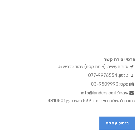
פרטי יצירת קשר
אזור תעשייה, (צומת קסם) צמוד לכביש 5.
טלפון: 077-9976554
פקס: 03-9509993
אימייל: info@landers.co.il
כתובת למשלוח דואר: ת.ד 539 ראש העין 4810501
ביטול עסקה