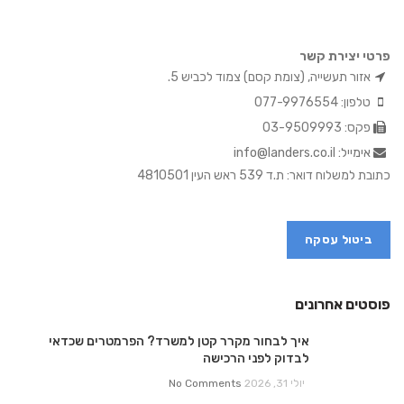
פרטי יצירת קשר
אזור תעשייה, (צומת קסם) צמוד לכביש 5.
טלפון: 077-9976554
פקס: 03-9509993
אימייל: info@landers.co.il
כתובת למשלוח דואר: ת.ד 539 ראש העין 4810501
ביטול עסקה
פוסטים אחרונים
איך לבחור מקרר קטן למשרד? הפרמטרים שכדאי
לבדוק לפני הרכישה
יולי 31, 2026
No Comments