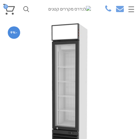
0
-9%