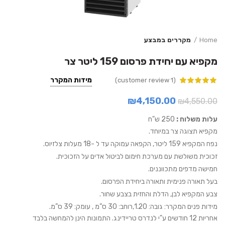
Home
מקררים במבצע
מקפיא עם יחידת פרסום 159 ליטר צר
מידות המקרר
customer review)
1
(
customer
rating
₪
4,150.00
₪
4,550.00
עלות משלוח :
250 ש"ח
מקפיא תצוגה צר במיוחד.
נפח המקפיא 159 ליטר, הקפאה עמוקה עד ל -18 מעלות צלזיוס.
זכוכית משולשת עם מערכת חימום לביטול אדים על הזכוכית.
חמישה מדפים מתכווננים.
בעל תאורה פנימית ותאורה ביחידת הפרסום.
צבע המקפיא לבן, הדלת והחזית בצבע שחור.
מידות פנים המקרר: גובה: 1.20,רוחב: 30 ס”מ , עומק: 39 ס”מ.
אחריות 12 חודשים ע"י לנדרס טריידינג. התמונות הינן להמחשה בלבד