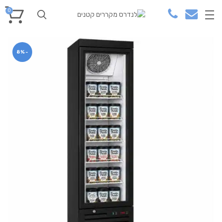
0
-8%