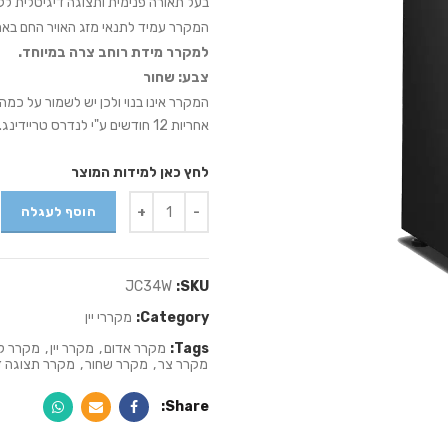
בעל תאורה פנימית ותצוגה דיגיטלית ל
המקרר עמיד לתנאי מזג האויר החם באר
למקרר מידת רוחב צרה במיוחד.
צבע: שחור
המקרר אינו בנוי ולכן יש לשמור על כמה
אחריות 12 חודשים ע"י לנדרס טריידינג. התמונות הינן להמחשה בלבד
לחץ כאן למידות המוצר
Quantity
הוסף לעגלה
JC34W
SKU:
Category:
מקררי יין
Tags:
מקרר אדום
,
מקרר יין
,
מקרר לב
מקרר צר
,
מקרר שחור
,
מקרר תצוגה ד
Share