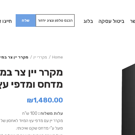
ר
ביטול עסקה
בלוג
חייגו אלינו:
Home
מקררי יין
מקרר יין צר במיוחד ל 12 בקבוקים עם מ
מדחס ומדפי עץ
₪
1,480.00
עלות משלוח :
100 ש"ח
מקרר יין עם מדפי עץ המיוד לאחסון של עד 12 בקבוקי יין אדום 
פועל ע”י מדחס שקט ואיכותי.