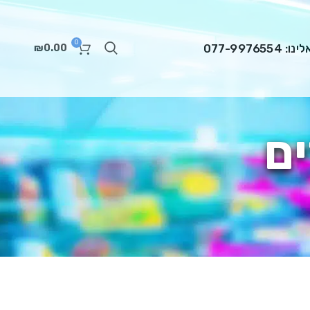
0
 077-9976554
₪
0.00
ם