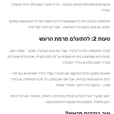
או אם אתם מארחים לעיתים קרובות – עדיף מקרר מעט יותר גדול מהצורך
המיידי.
ההתאמה הנכונה
היא כזו שמאפשרת לכם לשמור את כל המשקאות שאתם
רוצים, עם מעט מקום פנוי לגמישות – אבל לא הרבה יותר מזה.
טעות 2: להתעלם מרמת הרעש
מקרר משקאות, כמו כל מקרר, עובד עם מנוע שמקרר. ומנוע – עושה רעש.
הבעיה היא שאנשים רבים לא חושבים על זה בזמן הקנייה, ואז מגלים שיש להם
מקרר רועש בסלון או בחדר העבודה.
חשיבות השקט
תלויה במיקום. אם המקרר עומד בחדר השירות או במרתף –
רמת הרעש פחות קריטית. אבל אם הוא בסלון, ליד פינת הטלוויזיה, או בחדר
שינה – הרעש יכול להפוך למטרד אמיתי.
רעש המקרר יכול להפריע לצפייה בטלוויזיה, לשיחה, ולשינה. הוא יכול להיות
רקע מתמיד, מעצבן וכזה שקשה להתעלם ממנו.
איך בודקים מראש?