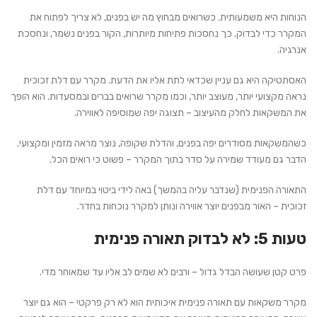
הנוחות היא משמעותית
. כשרואים מבחוץ מה יש בפנים, לא צריך לפתוח את
המקרר כדי לבדוק. כך נחסכות פתיחות מיותרות, הקור בפנים נשמר, ונחסכת
אנרגיה.
האסתטיקה
היא גם עניין שכדאי לתת אליו את הדעת. מקרר עם דלת זכוכית
נראה מקצועי יותר, מעוצב יותר, וכמו מקרר שרואים בברים ובמסעדות. הוא הופך
את המשקאות לחלק מהעיצוב – תצוגה יפה שמוסיפה לאווירה.
כשהמשקאות מסודרים יפה בפנים, והדלת שקופה, נוצר מראה מזמין ומקצועי.
הדבר גם מעודד שמירה על סדר בתוך המקרר – פשוט כי רואים הכל.
התאורה הפנימית
(שנדבר עליה בהמשך) באה לידי ביטוי במיוחד עם דלת
זכוכית – האור מבפנים יוצר אווירה ונותן למקרר נוכחות בחדר.
טעות 5: לא לבדוק תאורה פנימית
פרט קטן שעושה הבדל גדול – ורבים לא שמים לב אליו עד שמאוחר מדי.
מקרר משקאות עם תאורה פנימית איכותית הוא לא רק פרקטי – הוא גם יוצר