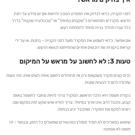
לפני הקנייה, כדאי לבדוק את המפרט הטכני ולראות אם יש מידע על רמת
הרעש. מקררים המתוארים כ”שקטים במיוחד” או “טכנולוגיה שקטה” בדרך
כלל עברו תהליך בנייה מיוחד להפחתת רעש.
אם אפשר, כדאי לשמוע את המקרר פועל לפני הקנייה – בחנות, או על ידי
קריאת ביקורות של רוכשים אחרים שהתייחסו לנושא הרעש.
טעות 3: לא לחשוב על מראש על המיקום
רבים קונים מקרר משקאות ורק אז מתחילים לחשוב איפה לשים אותו. זוהי טעות
שיכולה להוביל לבעיות שונות.
נקודת חשמל
היא הדבר הראשון. המקרר צריך להיות מחובר לחשמל באופן
קבוע, והכבל לרוב אינו ארוך במיוחד. צריך לוודא שיש שקע זמין במקום שבו
רוצים למקם את המקרר, ושהכבל יגיע בנוחות.
שימוש במאריכים לא תמיד מומלץ במכשירים שפועלים כל הזמן, ובנוסף – זה
פשוט לא אסתטי.