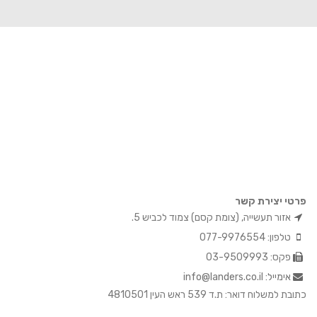
פרטי יצירת קשר
אזור תעשייה, (צומת קסם) צמוד לכביש 5.
טלפון: 077-9976554
פקס: 03-9509993
אימייל: info@landers.co.il
כתובת למשלוח דואר: ת.ד 539 ראש העין 4810501