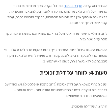
האוורור
הוא קריטי.
מקרר מיני בר
, כמו כל מקרר, צריך מרווח מסביבו כדי
שהאוויר יוכל לזרום ולאפשר למנגנון הקירור לעבוד ביעילות. אם דוחסים אותו
לפינה צרה או לתוך ארון ללא מרווחים מספיקים, המקרר יתקשה לקרר, יעבוד
קשה יותר, ויצרוך יותר חשמל.
לרוב, מומלץ להשאיר מרווח קטן מכל צד – גם מהקיר וגם מהתקרה אם המקרר
מונח על משטח גבוה.
הנגישות
היא גם שיקול חשוב. המקרר צריך להיות במקום שנוח להגיע אליו – לא
מוסתר מדי, לא בקצה הבית, ולא במקום הדורש מאמץ להגיע אליו. אם המקרר
ניצב במקום ללא גישה נוחה, פשוט לא ישתמשו בו.
טעות 4: לוותר על דלת זכוכית
ישנם מקררי משקאות עם דלת אטומה (לרוב מתכת או פלסטיק), ויש כאלה עם
דלת זכוכית שקופה. רבים בוחרים באפשרות הזולה יותר – דלת אטומה –
ומפספסים יתרונות משמעותיים.
היתרונות של דלת הזכוכית: