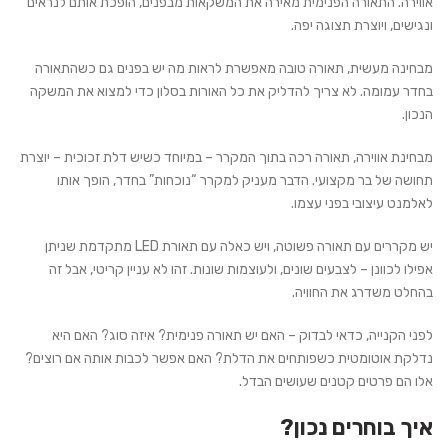
אווירה.
התאורה הפנימית
מאירה את המשקאות מבפנים, הופכת אותם לנראים
ונגישים, ויוצרת תצוגה יפה.
מבחינה מעשית
, תאורה טובה מאפשרת לראות מה יש בפנים גם כשהתאורה
בחדר עמומה. לא צריך להדליק את כל האורות בסלון כדי למצוא את המשקה
הנכון.
מבחינת אווירה
, תאורה רכה בתוך המקרר – במיוחד כשיש דלת זכוכית – יוצרת
תחושה של בר מקצועי. הדבר מעניק למקרר “נוכחות” בחדר, הופך אותו
לאלמנט עיצובי בפני עצמו.
יש מקררים עם תאורה פשוטה, ויש כאלה עם תאורת LED מתקדמת שניתן
אפילו לכוונן – לצבעים שונים, ולעוצמות שונות. זהו לא עניין קריטי, אבל זה
בהחלט משדרג את החוויה.
לפני הקנייה
, כדאי לבדוק – האם יש תאורה פנימית? איזה סוג? האם היא
נדלקת אוטומטית כשפותחים את הדלת? האם אפשר לכבות אותה אם רוצים?
אלו הם פרטים קטנים שעושים הבדל.
איך בוחרים נכון?