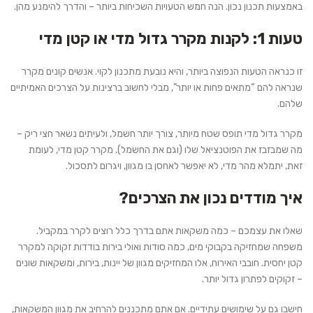
באמצעות תכנון נכון. הנה חמש הטעויות השכיחות ביותר – והדרך להימנע מהן.
טעות 1: לקנות מקרר גדול מדי או קטן מדי
זו כנראה הטעות הנפוצה ביותר, והיא נובעת מתכנון לקוי. אנשים קונים מקרר
שנראה להם “מתאים פחות או יותר”, מבלי לחשוב ברצינות על הצרכים האמיתיים
שלהם.
מקרר גדול מדי
תופס שטח מיותר, צורך יותר חשמל, ולעיתים נשאר חצי ריק –
מה שמבזבז את הפוטנציאל שלו (וגם את החשמל). מקרר קטן מדי, לעומת
זאת, יתמלא מהר מדי, לא יאפשר לאחסן בו מגוון, ויגרום לתסכול.
איך מודדים נכון את הצרכים?
שאלו את עצמכם – כמה משקאות אתם בדרך כלל רוצים לקרר במקביל.
משפחה שמחזיקה בקבוקי מים, כמה סודות ואולי בירות בודדות זקוקה למקרר
קטן יחסית. חובבי האירוח, אלו המחזיקים מגוון של יינות, בירות, ומשקאות שונים
– זקוקים לפתרון גדול יותר.
חישבו גם על שימושים עתידיים. אם אתם מתכננים להרחיב את מגוון המשקאות,