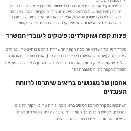
תכונות חשובות:
חפשו מקרר עם מדפים מתכווננים לגמישות מירבית באחסון. דלת הפוכה
יכולה להיות שימושית בהתאם למיקום המקרר. פונקציות חיסכון באנרגיה
חשובות לא רק לחשבון החשמל, אלא גם לאחריות הסביבתית של החברה.
בדקו גם אם יש אפשרות להקפאה קלה עבור קרחונים או מזון קפוא.
פינות קפה ושוקולדים: פינוקים לעובדי המשרד
מקרר קטן יכול לשדרג את פינת הקפה המשרדית. אחסנו בו חלב טרי, וגם חלב
צמחי לקפה (שכיום אי אפשר בלי האלטרנטיבה הזו), ואפילו שוקולדים או עוגה
לכל מי שזקוק לפינוק מתוק באמצע היום. צעד פשוט וקטן לכאורה, שיהפוך את
הפסקת הקפה לחוויה משובחת יותר.
אחסון של נשנושים בריאים שיתרמו לרווחת
העובדים
השתמשו במקרר לאחסון חטיפים בריאים כמו פירות טריים, ירקות חתוכים,
יוגורטים, וסלטים מוכנים. כך תעודדו תזונה בריאה יותר במשרד ותספקו
אופציות טעימות וכיפיות לנשנוש במהלך היום.