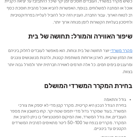
כשיש מקרר במשרד, העובדים חוסכים זמן יקר שיכל להתבזבז על יציאה לקניית
אוכל או המתנה למשלוחים. בנוסף, האפשרות להביא אוכל מהבית חוסכת כסף
רב לטווח הארוך. עבור החברה, העניין הזה יכול להוביל לעלייה בפרודוקטיביות
ולחיסכון בעלויות הקשורות לזמן מנוחה ארוך יותר.
שיפור האווירה והמורל: תחושה של בית
מקרר משרדי
יוצר תחושה של בית ונוחות. הוא מאפשר לעובדים לחלוק ביניהם
את המזון שהביאו, לארגן ארוחות משותפות קטנות, ולהנות מנשנושים צוננים
ומרעננים בימים חמים. כל אלה תורמים לאווירה חברתית יותר ולמורל גבוה יותר
בצוות.
בחירת המקרר המשרדי המושלם
גודל והתאמה
בחירת הגודל הנכון היא קריטית. מקרר קטן מדי לא יספק את צורכי
המשרד, בעוד שמקרר גדול מדי יתפוס שטח יקר. קחו בחשבון את מספר
העובדים, את גודל המשרד, ואת המיקום הפוטנציאלי בו ניתן להציב את
המקרר. מקררים בנפח של 50-100 ליטר מתאימים למרבית המשרדים
הקטנים עד בינוניים.