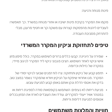
פינות מנוחה ורגיעה:
מקמו את המקרר בקרבת פינות ישיבה או אזורי מנוחה במשרד. כך תאפשרו
לעובדים ליהנות מהפסקות קצרות עם משקה קר או חטיף מרענן, מבלי
להתרחק מסביבת העבודה.
טיפים לתחזוקת וניקיון המקרר המשרדי
שמירה על היגיינה: קבעו כללים ברורים לשימוש במקרר, כולל סימון מזון
אישי וניקוי לאחר השימוש. הציבו מגבוני ניקוי ליד המקרר לניגוב מיידי,
במקרה של נזילות וכדומה.
תזמון קבוע של ניקיון ותחזוקה: צרו לוח זמנים שבועי לניקוי יסודי של
המקרר. מנו אחראי שיפקח על הניקיון ויוודא שהמקרר נשמר במצב טוב.
בדקו את אטמי הדלת ונקו אותם באופן קבוע למניעת עובש.
מניעת ריחות לא נעימים: השתמשו בקופסאות סודה לספיגת ריחות או
במטהר אוויר ייעודי למקררים. עודדו את העובדים לארוז את המזון בכלים
אטומים למניעת דליפות וריחות.
חוויות והמלצות משתמשים