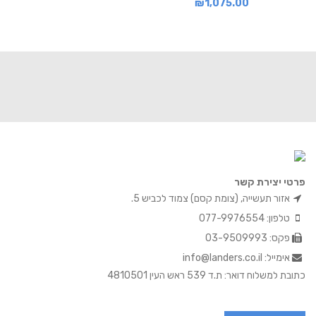
₪
1,075.00
פרטי יצירת קשר
אזור תעשייה, (צומת קסם) צמוד לכביש 5.
טלפון: 077-9976554
פקס: 03-9509993
אימייל: info@landers.co.il
כתובת למשלוח דואר: ת.ד 539 ראש העין 4810501