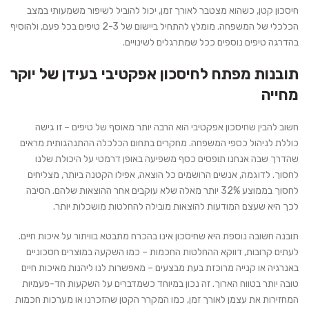
חיסכון קטן, כשהוא מצטבר לאורך זמן, יכול להוביל לשיפור משמעותי במצב
הכלכלי של המשפחה. מומלץ להתחיל ביישום של 2-3 טיפים בכל פעם, ולהוסיף
בהדרגה טיפים נוספים ככל שמתרגלים לשינויים.
תובנות מפתח לחיסכון אפקטיבי בעידן של יוקר
מחייה
חשוב להבין שחיסכון אפקטיבי הוא הרבה יותר מאוסף של טיפים – זו גישה
כוללת לניהול כספי המשפחה. מחקרים בתחום הכלכלה ההתנהגותית מראים
שהדרך שבה אנחנו תופסים כסף משפיעה באופן דרמטי על היכולת שלנו
לחסוך. לדוגמה, אנשים הרושמים כל הוצאה, אפילו הקטנה ביותר, מצליחים
לחסוך בממוצע 32% יותר מאלה שלא עוקבים אחר ההוצאות שלהם. הסיבה
לכך היא שעצם המודעות להוצאות מובילה להחלטות מושכלות יותר.
תובנה חשובה נוספת היא שחיסכון אינו בהכרח מתבטא בוויתור על איכות חיים.
לעתים קרובות, דווקא ההחלטות החכמות – כמו השקעה במוצרים חסכוניים
באנרגיה או קנייה מרוכזת בעת מבצעים – מאפשרות לנו ליהנות מאיכות חיים
טובה יותר בטווח הארוך. זה נכון במיוחד כשמדברים על השקעות חד-פעמיות
המחזירות את עצמן לאורך זמן, כמו המקרר הקטן שהזכרנו או מערכות חכמות