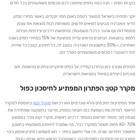
בקניות המזון – הנה כמה טיפים שיחסכו לכם סכומים משמעותיים בכל חודש
יוקר המחייה בישראל ממשיך לטפס באופן חסר תקדים, כאשר מחירי המזון,
הדיור והאנרגיה מגיעים לשיאים חדשים. משפחות רבות מוצאות את עצמן
מתמודדות עם אתגר כלכלי משמעותי, ומחפשות דרכים יצירתיות ויעילות
לחסוך בהוצאות. הנתונים מראים עלייה ממוצעת של 15% במחירי המזון בשנה
האחרונה, ו-30% בחשבונות האנרגיה. במצב זה, כל חיסכון, קטן ככל שיהיה,
יכול להצטבר לסכומים משמעותיים לאורך זמן.
הטיפים שנציג כאן נבחרו בקפידה על בסיס מחקרים ונתונים מהשטח, והם
מוכחים כיעילים במיוחד במציאות הישראלית.
מקרר קטן: הפתרון המפתיע לחיסכון כפול
אחד הפתרונות החכמים והלא שגרתיים הוא רכישת
מקרר קטן
כתוספת למקרר
הראשי. למרות שזו נשמעת כמו הוצאה נוספת, מדובר בהשקעה שמחזירה את
עצמה תוך מספר חודשים במספר דרכים: ראשית, מקרר קטן צורך בממוצע
60-70% פחות חשמל ממקרר רגיל, מה שמוביל לחיסכון משמעותי בחשבון
החשמל החודשי. שנית, וזה אולי החשוב ביותר – הוא משמש כפתרון אחסון גיבוי
המונע קניות מיותרות בסופרמרקט. כשהמקרר הראשי מלא, אנחנו נוטים