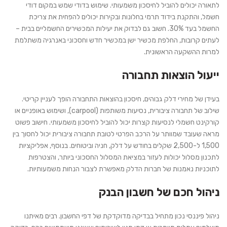
לתאורה יכולים להוביל לחיסכון משמעותי. שימוש בדודי שמש במקום דודי
חשמל, והתקנת בידוד תרמי בחלונות ובקירות יכולים להפחית את צריכת
החשמל בעד 30%. חשוב גם לבדוק את יעילות המכשירים החשמליים בבית –
לעתים קרובות, החלפת מכשיר ישן במכשיר חדש וחסכוני באנרגיה משתלמת
למרות ההשקעה הראשונית.
ייעול הוצאות תחבורה
בעידן של מחירי דלק גבוהים, חיסכון בהוצאות התחבורה הופך לעניין קריטי.
שילוב של תחבורה ציבורית, נסיעות משותפות (carpool), ושימוש באופניים או
קורקינט חשמלי לנסיעות קצרות יכול להוביל לחיסכון משמעותי. חישוב פשוט
מראה שעובד שמוותר על הרכב הפרטי לטובת תחבורה ציבורית יכול לחסוך בין
1,500 ל-2,500 שקלים בחודש על דלק, חניה וביטוחים. בנוסף, אפליקציות
לתכנון מסלול יכולות לעזור במציאת המסלול החסכוני ביותר, והצטרפות
לתוכניות נאמנות של חברות הדלק מאפשרת לצבור הנחות משמעותיות.
ניהול חכם של חשבון הבנק
ניהול פיננסי נכון מתחיל בבדיקה מדוקדקת של דפי החשבון. רבים מאיתנו