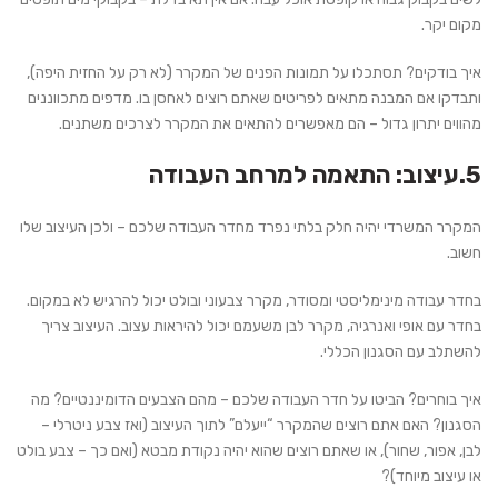
מקום יקר.
איך בודקים?
תסתכלו על תמונות הפנים של המקרר (לא רק על החזית היפה),
ותבדקו אם המבנה מתאים לפריטים שאתם רוצים לאחסן בו. מדפים מתכווננים
מהווים יתרון גדול – הם מאפשרים להתאים את המקרר לצרכים משתנים.
5.עיצוב: התאמה למרחב העבודה
המקרר המשרדי יהיה חלק בלתי נפרד מחדר העבודה שלכם – ולכן העיצוב שלו
חשוב.
בחדר עבודה מינימליסטי ומסודר, מקרר צבעוני ובולט יכול להרגיש לא במקום.
בחדר עם אופי ואנרגיה, מקרר לבן משעמם יכול להיראות עצוב. העיצוב צריך
להשתלב עם הסגנון הכללי.
איך בוחרים?
הביטו על חדר העבודה שלכם – מהם הצבעים הדומיננטיים? מה
הסגנון? האם אתם רוצים שהמקרר “ייעלם” לתוך העיצוב (ואז צבע ניטרלי –
לבן, אפור, שחור), או שאתם רוצים שהוא יהיה נקודת מבטא (ואם כך – צבע בולט
או עיצוב מיוחד)?