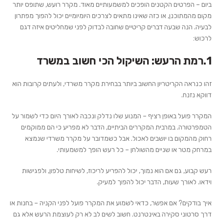
ביום – הפרטים הקטנים הופכים למשמעותיים מאוד. מקרר רועש, שתופס יותר
מקום מהמתוכנן, או כזה שאינו מתאים לצרכים היומיומיים יכול להפוך מפתרון
לבעיה. הנה שבעה דברים קריטיים שחובה לבדוק לפני שמחליטים איזה דגם
לרכוש:
1.רמת הרעש: השיקול הכי חשוב במשרד
זהו כנראה הקריטריון החשוב ביותר בבחירת מקרר משרדי, ולעתים קרובות הוא
דווקא נזנח.
המקרר פועל באופן רציף – המנוע שלו נדלק ונכבה לאורך היום כדי לשמור על
הטמפרטורה. במרבית המקררים הביתיים, הדבר לא מפריע כי הם ממוקמים
רחוק מהמקום בו יושבים לאכול. אבל כשמדובר על מקרר משרדי שנמצא
במרחק מטר או שניים מהשולחן – כל רעש הופך למשמעותי.
רעש קבוע, גם אם הוא נמוך, יכול להפריע לריכוז, לשיחות טלפון, ולפגישות
וידאו. לאורך שעות, הדבר יכול להפוך למעיק.
איך בודקים?
אם אפשר, כדאי לשמוע את המקרר פועל לפני הקניה – בחנות או
דרך סרטוני סקירה באינטרנט. חשוב לשים לב לא רק לעוצמת הרעש אלא גם