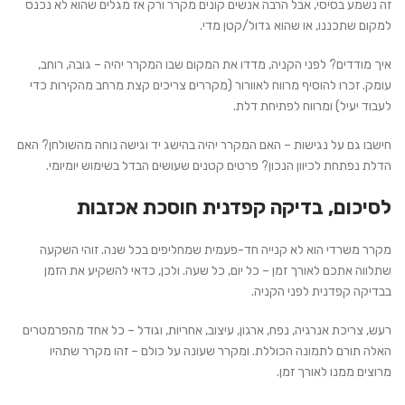
זה נשמע בסיסי, אבל הרבה אנשים קונים מקרר ורק אז מגלים שהוא לא נכנס
למקום שתכננו, או שהוא גדול/קטן מדי.
איך מודדים?
לפני הקניה, מדדו את המקום שבו המקרר יהיה – גובה, רוחב,
עומק. זכרו להוסיף מרווח לאוורור (מקררים צריכים קצת מרחב מהקירות כדי
לעבוד יעיל) ומרווח לפתיחת דלת.
חישבו גם על נגישות
– האם המקרר יהיה בהישג יד וגישה נוחה מהשולחן? האם
הדלת נפתחת לכיוון הנכון? פרטים קטנים שעושים הבדל בשימוש יומיומי.
לסיכום, בדיקה קפדנית חוסכת אכזבות
מקרר משרדי הוא לא קנייה חד-פעמית שמחליפים בכל שנה. זוהי השקעה
שתלווה אתכם לאורך זמן – כל יום, כל שעה. ולכן, כדאי להשקיע את הזמן
בבדיקה קפדנית לפני הקניה.
רעש, צריכת אנרגיה, נפח, ארגון, עיצוב, אחריות, וגודל – כל אחד מהפרמטרים
האלה תורם לתמונה הכוללת. ומקרר שעונה על כולם – זהו מקרר שתהיו
מרוצים ממנו לאורך זמן.