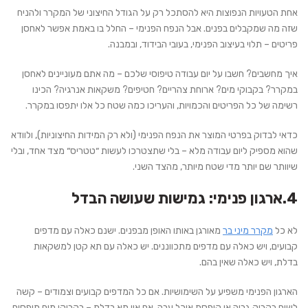
אחת הטעויות הנפוצות היא להסתכל רק על הגודל החיצוני של המקרר ולהניח
שזה מה שמקבלים בפנים. אבל הנפח הפנימי – החלל בו באמת אפשר לאחסן
פריטים – תלוי בעיצוב הפנימי, בעובי הבידוד, ובמבנה.
איך מחשבים?
חשבו על יום עבודה טיפוסי שלכם – מה אתם מעוניינים לאחסן
במקרר? בקבוקי מים? ארוחת צהריים? חטיפים? משקאות אנרגיה? הכינו
רשימה של כל הפריטים והכמויות, והעריכו כמה שטח כל אלו יתפסו במקרר.
כדאי לבדוק בפרטי המוצר את הנפח הפנימי (ולא רק המידות החיצוניות), ולוודא
שהוא מספיק ליום עבודה מלא – בלי שתצטרכו לעשות ״טטריס״ מצד אחד, ובלי
שיוותר שם יותר מדי שטח מיותר, מהצד השני.
4.ארגון פנימי: גמישות שעושה הבדל
לא כל
מקרר מיני בר
מאורגן באותו האופן מבפנים. ישנם כאלה עם מדפים
קבועים, ויש כאלה עם מדפים מתכווננים. יש כאלה עם תא קטן למשקאות
בדלת, ויש כאלה שאין בהם.
הארגון הפנימי משפיע על השימושיות. אם כל המדפים קבועים וצמודים – קשה
לשים בקבוק גבוה או קופסת אוכל עבה. אם אין תא בדלת – בקבוקי מים תופסים