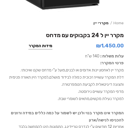
Home
מקררי יין
מקרר יין ל 24 בקבוקים עם מדחס
₪
1,450.00
מידות המקרר
עלות משלוח :
140 ש"ח
פרטי המקרר:
מקרר יין לאחסון יינות אדומים או לבנים,פועל ע”י מדחס שקט ואיכותי.
דלת המקרר עשוייה זכוכית כפולה לבידוד מושלם,למקרר היין תאורה פנימית
ותצוגה דיגיטאלית לקביעת הטמפרטורה.
מדפי המקרר עשויים נירוסטה.
למקרר נעילת מקשים,מתאים לשומרי שבת.
המקרר אינו מקרר בנוי ולכן יש לשמור על כמה כללים במידה ורוצים
להכניסו לנישה/ארון
אחריות 12 חודשים ע"י לנדרס טריידינג. התמונות הינן להמחשה בלבד