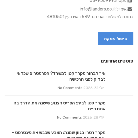
פקס: 03-9509993
אימייל: info@landers.co.il
כתובת למשלוח דואר: ת.ד 539 ראש העין 4810501
ביטול עסקה
פוסטים אחרונים
איך לבחור מקרר קטן למשרד? הפרמטרים שכדאי
לבדוק לפני הרכישה
יולי 31, 2026
No Comments
מקרר קטן לבית: הפריט הצנוע שישנה את הדרך בה
אתם חיים
יולי 28, 2026
No Comments
מקרר רטרו בגוון שמנת: הצבע שכבש את פינטרסט –