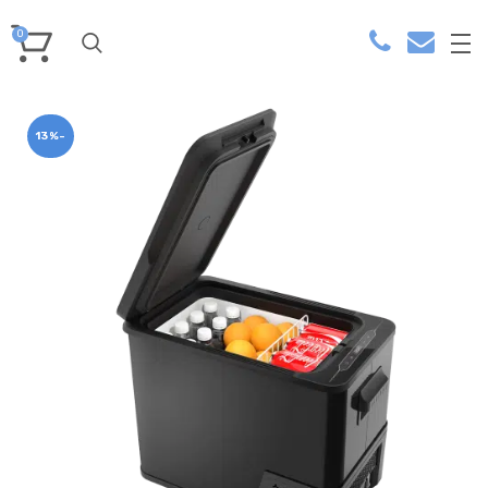
0
-13%