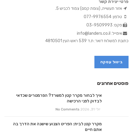
פרטי יצירת קשר
אזור תעשייה, (צומת קסם) צמוד לכביש 5.
טלפון: 077-9976554
פקס: 03-9509993
אימייל: info@landers.co.il
כתובת למשלוח דואר: ת.ד 539 ראש העין 4810501
ביטול עסקה
פוסטים אחרונים
איך לבחור מקרר קטן למשרד? הפרמטרים שכדאי
לבדוק לפני הרכישה
יולי 31, 2026
No Comments
מקרר קטן לבית: הפריט הצנוע שישנה את הדרך בה
אתם חיים