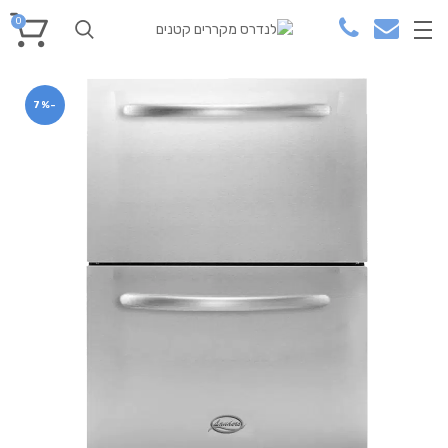
0
-7%