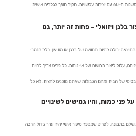
תלו ציור שמן קלאסי לצד הדפס מודרני. או שלבו פוסטרים משנות ה-60 עם יצירות עכשוויות. הקיר הופך לגלריה אישית
בלגן ויזואלי – פחות זה יותר, גם
וצאה יכולה להיות תחושה של בלגן או מוזיאון. כלל הזהב:
ם, עלול ליצור תחושה של אי-נוחות. כל פריט צריך להיות
הבסיסי של הבית ומהם הגבולות שאתם מוכנים לחצות. לא כל
 פני כמות, והיו גמישים לשינויים
שלם בתמונה. לפריט שמספר סיפור אישי יהיה ערך גדול הרבה