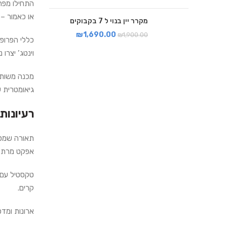
התחילו מפר
או כאמור –
מקרר יין בנוי ל 7 בקבוקים
₪
1,690.00
₪
1,900.00
כללי הפרופו
וינטג’ יצרו נ
מכנה משותף
גיאומטרית 
רעיונות
תאורה שמספ
אפקט מרתק
טקסטיל עם 
קרים.
ארונות ומדפ