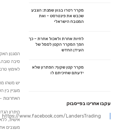
מקרר רטרו בגוון שמנת: הצבע
שכבש את פינטרסט – ואת
המטבח הישראלי
לחיות אחרת ולאכול אחרת – כך
הפך המקרר הקטן לסמל של
העידן החדש
הסגנון האקל
סיבה טובה. 
מקרר קטן שקוף: הפתרון שלא
לאימוץ טרנ
ידעתם שחיכיתם לו
יש משהו מר
מעניין בין 
האחרונות – 
עקבו אחרינו בפייסבוק
היתרון הגדו
https://www.facebook.com/LandersTrading
אישית, ללא
מעצבים אחר