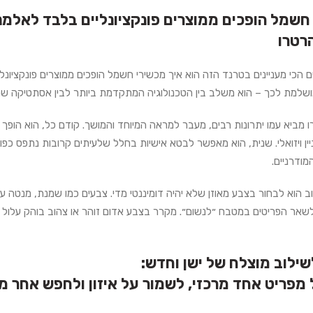
חשמל הופכים ממוצרים פונקציונליים בלבד לאלמנט
רטרו
הכי מעניינים בטרנד הזה הוא איך מכשירי חשמל הופכים ממוצרים פונקציונלי
למת לכך – הוא משלב בין הטכנולוגיה המתקדמת ביותר לבין אסתטיקה שמזכירה א
 מביא עמו יתרונות רבים, מעבר למראה המיוחד והמושך. קודם כל, הוא הופ
עניין ויזואלי. שנית, הוא מאפשר לבטא אישיות בחלל שלעיתים קרובות נתפס כפונק
מודרניים.
הוא לבחור בצבע מאוזן שלא יהיה דומיננטי מדי. צבעים כמו שמנת, מנטה עד
אר הפריטים במטבח ״לנשום״. מקרר בצבע אדום זוהר או צהוב בוהק עלול להיות
שילוב מוצלח של ישן וחדש:
מפריט אחד מרכזי, לשמור על איזון ולחפש אחר מו