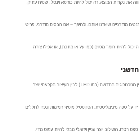
את נקודת המוצא. זה יכול להיות כורסא וינטג’, שטיח עתיק,
טים מודרניים שיאזנו אותם. ולהיפך – אם הבסיס מודרני, פריטי
יכול להיות חומר מסוים (כמו עץ או מתכת), או אפילו צורה
חדשני
שלבו מנורת וינטג’ עומדת יחד עם גופי תאורה מודרניים. הניגוד בין הטכנולוגיה החדשה (כמו LED) לבין העיצוב הקלאסי יוצר
ד על ספה מינימליסטית. הטקסטיל מוסיף חמימות ונפח לחללים
ט רטרו. השילוב יוצר עניין ויזואלי מבלי להיות עמוס מדי.