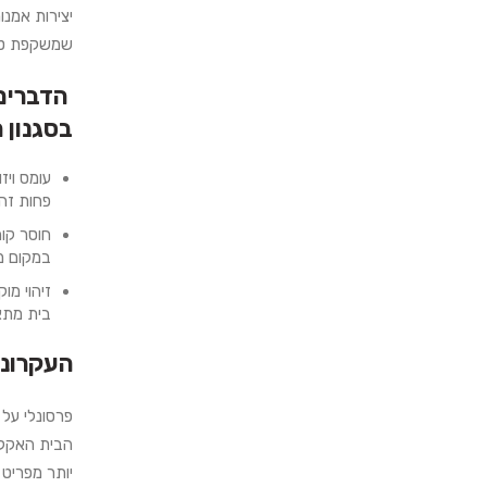
יצירות אמנו
שמשקפת טע
הדברים 
בסגנון
עומס ויזו
פחות זה 
חוסר קוה
במקום מ
זיהוי מו
בית מתאי
העקרונו
פרסונלי על 
הבית האקלק
יותר מפריט