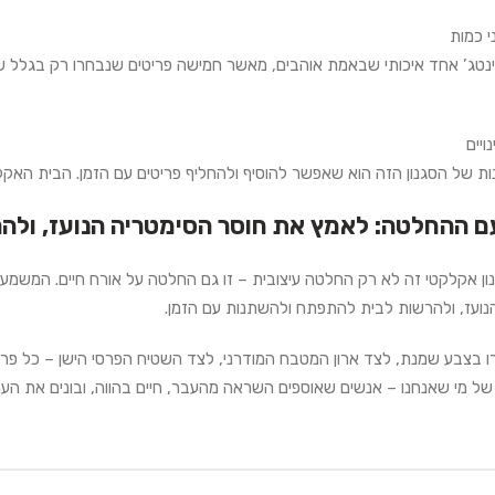
י כמות
וינטג’ אחד איכותי שבאמת אוהבים, מאשר חמישה פריטים שנבחרו רק בגלל ש
ויים
ות של הסגנון הזה הוא שאפשר להוסיף ולהחליף פריטים עם הזמן. הבית האקל
ם ההחלטה: לאמץ את חוסר הסימטריה הנועז, ול
ון אקלקטי זה לא רק החלטה עיצובית – זו גם החלטה על אורח חיים. המשמעו
נועז, ולהרשות לבית להתפתח ולהשתנות עם הזמן.
 בצבע שמנת, לצד ארון המטבח המודרני, לצד השטיח הפרסי הישן – כל פריט 
 של מי שאנחנו – אנשים שאוספים השראה מהעבר, חיים בהווה, ובונים את העת