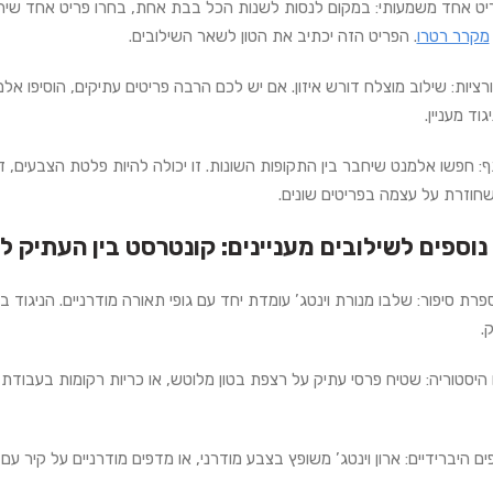
יט אחד משמעותי:
במקום לנסות לשנות הכל בבת אחת, בחרו פריט אחד שיהווה 
מקרר רטרו
. הפריט הזה יכתיב את הטון לשאר השילובים.
רציות:
שילוב מוצלח דורש איזון. אם יש לכם הרבה פריטים עתיקים, הוסיפו אלמנ
יגוד מעניין.
:
חפשו אלמנט שיחבר בין התקופות השונות. זו יכולה להיות פלטת הצבעים, זה 
שחוזרת על עצמה בפריטים שונים.
 נוספים לשילובים מעניינים: קונטרסט בין העתיק ל
רת סיפור:
.
היסטוריה:
שטיח פרסי עתיק על רצפת בטון מלוטש, או כריות רקומות בעבודת י
ים היברידיים:
ארון וינטג’ משופץ בצבע מודרני, או מדפים מודרניים על קיר עם טפ