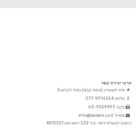
פרטי יצירת קשר
אזור תעשייה, (צומת קסם) צמוד לכביש 5.
טלפון: 077-9976554
פקס: 03-9509993
אימייל: info@landers.co.il
כתובת למשלוח דואר: ת.ד 539 ראש העין 4810501