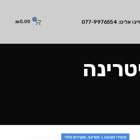
0
יגו אלינו: 077-9976554
₪
0.00
טרינה
,
מקררי תצוגה \ ויטרינה
מקררים כללי