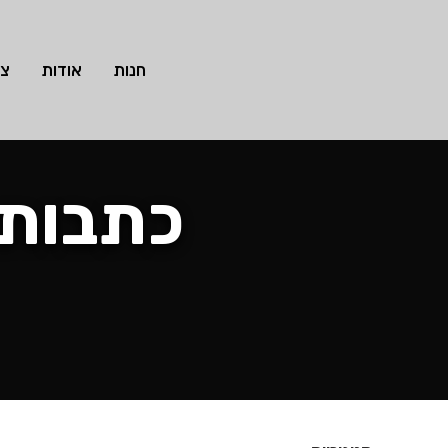
חנות
אודות
צו
כתבות 