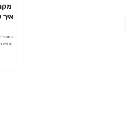
מקרר
איך 
כשחושבים ע
הראש מיד