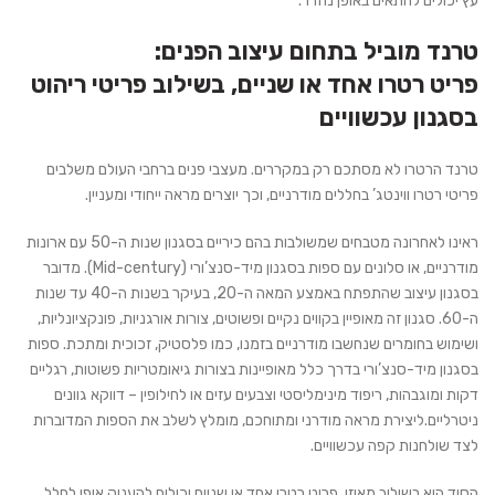
עץ יכולים להתאים באופן נהדר.
טרנד מוביל בתחום עיצוב הפנים:
פריט רטרו אחד או שניים, בשילוב פריטי ריהוט
בסגנון עכשוויים
טרנד הרטרו לא מסתכם רק במקררים. מעצבי פנים ברחבי העולם משלבים
פריטי רטרו ווינטג’ בחללים מודרניים, וכך יוצרים מראה ייחודי ומעניין.
ראינו לאחרונה מטבחים שמשולבות בהם כיריים בסגנון שנות ה-50 עם ארונות
מודרניים, או סלונים עם ספות בסגנון מיד-סנצ’ורי (Mid-century). מדובר
בסגנון עיצוב שהתפתח באמצע המאה ה-20, בעיקר בשנות ה-40 עד שנות
ה-60. סגנון זה מאופיין בקווים נקיים ופשוטים, צורות אורגניות, פונקציונליות,
ושימוש בחומרים שנחשבו מודרניים בזמנו, כמו פלסטיק, זכוכית ומתכת. ספות
בסגנון מיד-סנצ’ורי בדרך כלל מאופיינות בצורות גיאומטריות פשוטות, רגליים
דקות ומוגבהות, ריפוד מינימליסטי וצבעים עזים או לחילופין – דווקא גוונים
ניטרליים.ליצירת מראה מודרני ומתוחכם, מומלץ לשלב את הספות המדוברות
לצד שולחנות קפה עכשוויים.
הסוד הוא בשילוב מאוזן. פריט רטרו אחד או שניים יכולים להעניק אופי לחלל