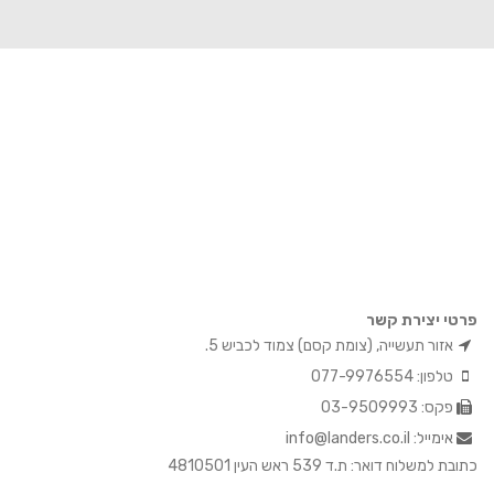
פרטי יצירת קשר
אזור תעשייה, (צומת קסם) צמוד לכביש 5.
טלפון: 077-9976554
פקס: 03-9509993
אימייל: info@landers.co.il
כתובת למשלוח דואר: ת.ד 539 ראש העין 4810501