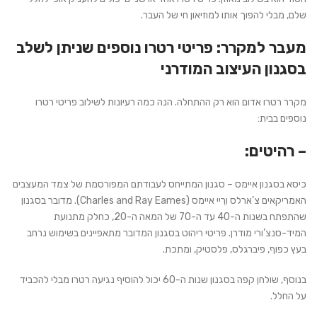
שלם, מבלי להפוך אותו למוזיאון חי של העבר.
מעבר למקרר: פריטי רטרו נוספים שניתן לשלב
בסגנון העיצוב המודרני
מקרר רטרו אדום הוא רק ההתחלה. הנה כמה רעיונות לשילוב פריטי רטרו
נוספים בבית:
– רהיטים:
כיסא בסגנון איימס – סגנון המתייחס לעבודתם המפורסמת של צמד המעצבים
האמריקאים צ’ארלס ורֵיי איימס (Charles and Ray Eames). מדובר בסגנון
שהתפתח בשנות ה-40 עד ה-70 של המאה ה-20, כחלק מתנועת
המיד-סנצ’ורי מודרן. פריטי ריהוט בסגנון המדובר מתאפיינים בשימוש נרחב
בעץ כפוף, פיברגלס, פלסטיק, ומתכת.
בנוסף, שולחן קפה בסגנון שנות ה-60 יכול להוסיף נגיעה רטרו מבלי להכביד
על החלל.