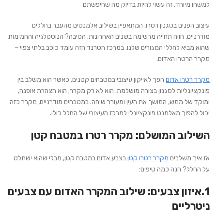
למשהו מיוחד, זה עשוי להיות בדיוק מה שחיפשתם
עיצוב הפנים בסגנון רטרו, המתאפיין בשילוב אלמנטים מהעבר בחללים
מודרניים, חווה תחייה מרשימה בשנים האחרונות. הסיבה? הנוסטלגיה והחמימות
שהוא מביא לחללי המגורים שלנו. במרכז הטרנד הזה עומד כוכב בלתי צפוי –
מקרר הרטרו האדום.
מקרר רטרו אדום
הפך לאייקון עיצובי במטבחים קטנים, כאשר הוא משלב בין
פונקציונליות לסגנון בצורה מושלמת. הוא לא רק מקרר; הוא הצהרת אופנה,
ומוקד של ממש, המושך את העין ומעורר שיחה. במטבחים מודרניים, מקרר כזה
יכול להפוך מאלמנט פונקציונלי למרכז העיצובי של החלל כולו.
השילוב המושלם: מקרר רטרו במטבח קטן
אז איך משלבים
מקרר רטרו קטן
בצבע אדום במטבח קטן, מבלי שהוא ישתלט
על החלל? הנה כמה טיפים:
1.איזון צבעים: שילוב המקרר האדום עם צבעים
ניטרליים