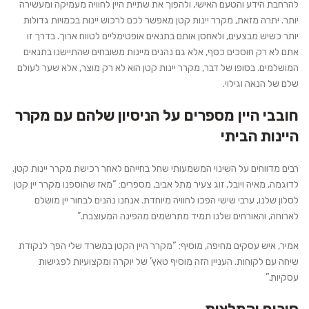
להרחבת הידע והטעם האישי, ולהפוך את שתיית היין לחוויה מעמיקה ומעשירה
יותר. יתרה מזאת, מקרר יינות קטן מאפשר לכם לרכוש יינות בכמויות גדולות
יותר כשיש מבצעים, ולאחסן אותם בתנאים אופטימליים לטווח ארוך. בדרך זו
אתם לא רק חוסכים כסף, אלא גם נהנים מיינות משובחים שהתיישנו בתנאים
המושלמים. בסופו של דבר, מקרר יינות קטן הוא לא רק מוצר, אלא שער לעולם
שלם של הנאה וגילוי.
חובבי היין מספרים על הניסיון שלהם עם מקרר
היינות הביתי
רבים מדווחים על השינוי המשמעותי שחל בחייהם לאחר רכישת מקרר יינות קטן.
לדוגמה, מאיה ויובל, זוג צעיר מתל אביב, מספרים: “מאז שהוספנו מקרר יין קטן
לסלון שלנו, ערבי שישי הפכו לחוויה מיוחדת. אנחנו נהנים לבחור יין מושלם
לארוחה, והאורחים שלנו תמיד מתרשמים מהפינה המעוצבת.”
אמיר, איש עסקים מחיפה, מוסיף: “מקרר היין הקטן במשרד שלי הפך לנקודת
שיחה עם לקוחות. העניין הזה מוסיף טאץ’ של יוקרה ומקצועיות לפגישות
עסקיות.”