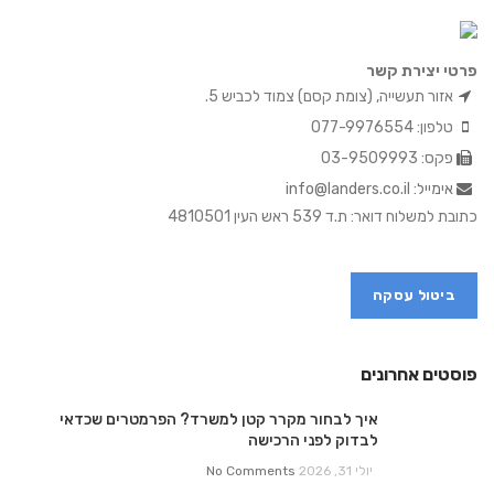
פרטי יצירת קשר
אזור תעשייה, (צומת קסם) צמוד לכביש 5.
טלפון: 077-9976554
פקס: 03-9509993
אימייל: info@landers.co.il
כתובת למשלוח דואר: ת.ד 539 ראש העין 4810501
ביטול עסקה
פוסטים אחרונים
איך לבחור מקרר קטן למשרד? הפרמטרים שכדאי
לבדוק לפני הרכישה
יולי 31, 2026
No Comments