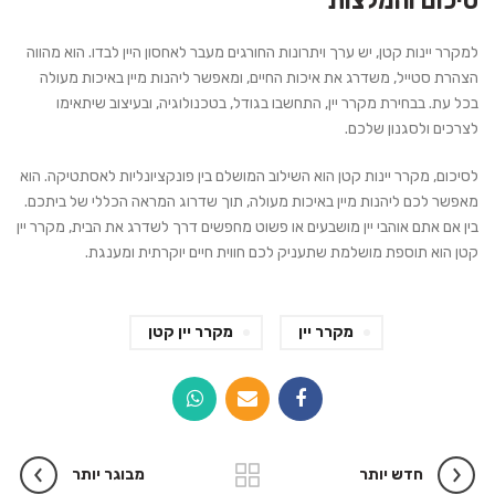
סיכום והמלצות
למקרר יינות קטן, יש ערך ויתרונות החורגים מעבר לאחסון היין לבדו. הוא מהווה
הצהרת סטייל, משדרג את איכות החיים, ומאפשר ליהנות מיין באיכות מעולה
בכל עת. בבחירת מקרר יין, התחשבו בגודל, בטכנולוגיה, ובעיצוב שיתאימו
לצרכים ולסגנון שלכם.
לסיכום, מקרר יינות קטן הוא השילוב המושלם בין פונקציונליות לאסתטיקה. הוא
מאפשר לכם ליהנות מיין באיכות מעולה, תוך שדרוג המראה הכללי של ביתכם.
בין אם אתם אוהבי יין מושבעים או פשוט מחפשים דרך לשדרג את הבית, מקרר יין
קטן הוא תוספת מושלמת שתעניק לכם חווית חיים יוקרתית ומענגת.
מקרר יין
מקרר יין קטן
חדש יותר
מבוגר יותר