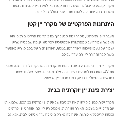
מקרר קומפקטי יכול להתאים לדירות קטנות או לפינות יין אינטימיות, בעוד
שמקרר גדול יותר יכול להוות מוקד עניין בחלל גדול יותר.
היתרונות הפרקטיים של מקרר יין קטן
מעבר ליופי האסתטי, מקרר יינות קטן כרוך גם ביתרונות פרקטיים רבים. הוא
מאפשר שמירה על טמפרטורה אופטימלית לכל סוג יין, מה שמבטיח שהיין
ישמור על טעמו ואיכותו לאורך זמן. בנוסף, הארגון הנוח של בקבוקי היין מאפשר
גישה קלה ומהירה ליין המועדף עליכם.
מקררי יין מודרניים מגיעים עם תכונות מתקדמות כמו בקרת לחות, הגנה מפני
אור UV, ומערכות למניעת רעידות. כל אלה מבטיחים שהיין שלכם יישמר
בתנאים אופטימליים, בדיוק כמו במרתף יין מקצועי.
יצירת פינת יין יוקרתית בבית
מקרר יינות קטן יכול להוות את לב ליבה של פינת יין יוקרתית בביתכם. שלבו אותו
עם מדפי יין מעוצבים, תאורה אווירתית, ואקססוריז ליין כמו פותחני יין יוקרתיים
וכוסות קריסטל איכותיות. פינה כזו לא רק מוסיפה ערך אסתטי לבית, אלא גם