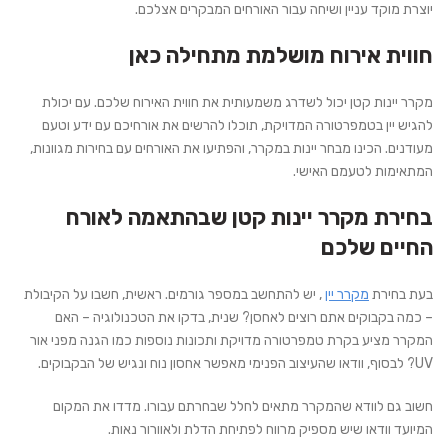
יוצרת מוקד עניין ושיחה עבור האורחים המבקרים אצלכם.
חווית אירוח מושלמת מתחילה כאן
מקרר יינות קטן יכול לשדרג משמעותית את חווית האירוח שלכם. עם יכולת
להגיש יין בטמפרטורה המדויקת, תוכלו להרשים את אורחיכם עם ידע וטעם
מעודנים. הכינו מבחר יינות במקרר, והפתיעו את האורחים עם בחירות מגוונות,
המתאימות לטעמם האישי.
בחירת מקרר יינות קטן שבהתאמה לאורח
החיים שלכם
בעת בחירת
מקרר יין
, יש להתחשב במספר גורמים. ראשית, חשבו על הקיבולת
– כמה בקבוקים אתם רוצים לאחסן? שנית, בדקו את הטכנולוגיה – האם
המקרר מציע בקרת טמפרטורה מדויקת ותכונות נוספות כמו הגנה מפני אור
UV? לבסוף, וודאו שהעיצוב הפנימי מאפשר אחסון נוח ונגיש של הבקבוקים.
חשוב גם לוודא שהמקרר מתאים לחלל שבחרתם עבורו. מדדו את המקום
המיועד וודאו שיש מספיק מרווח לפתיחת הדלת ולאוורור נאות.