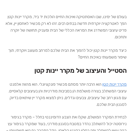
בעולם של ימינו, שבו האסתטיקה ואיכות החיים הולכות יד ביד, מקרר יינות קטן
הפך לאטרקציה יוקרתית חדשה בבתים רבים. זהו לא רק מכשיר לאחסון יין, אלא
פריט עיצובי המשדרג את המראה הכללי של הבית ומעניק תחושה של יוקרה
ותחכום.
כיצד מקרר יינות קטן יכול להפוך את הבית שלכם למרחב מעוצב ויוקרתי, תוך
שיפור משמעותי באיכות החיים?
הסטייל והעיצוב של מקרר יינות קטן
מקרר יינות קטן
הוא הרבה יותר מסתם מכשיר פונקציונלי. הוא מהווה אלמנט
עיצובי המשתלב בצורה מושלמת הן בסביבות מודרניות והן בעיצובים קלאסיים.
עם מגוון רחב של עיצובים, צבעים וגדלים, ניתן למצוא מקרר יין שיתאים בדיוק
לסגנון הבית שלכם.
לבחירת המקרר המושלם, שקלו את הצבע הדומיננטי בחלל – מקרר בגימור
נירוסטה יכול להשתלב נהדר במטבח בסגנון מודרני, בעוד שמקרר בגימור עץ
כהה עשוי להשתלב יפה בסלון בסגנון קלאסי. גודל המקרר גם הוא משמעותי –