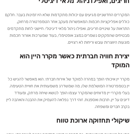
חריגים, ואפילו ניהול מלאי דיגיטלי
המקררים החדשניים מגיעים עם יכולות מתקדמות שלא היו זמינות בעבר. חלקם
כוללים אפליקציות חכמות המאפשרות מעקב אחר הטמפרטורה מרחוק,
התראות על שינויים חריגים, ואפילו ניהול מלאי דיגיטלי. חיישני לחות מתקדמים
מבטיחים שהפקקים נשמרים במצב אופטימלי, בעוד שמערכות אוורור חכמות
מונעות היווצרות עובש וריחות לא רצויים.
יצירת חוויה חברתית כאשר מקרר היין הוא
המוקד
מקרר יין איכותי הופך במהרה למוקד של אירוח חברתי. הוא מאפשר להגיש כל
יין בטמפרטורה המושלמת שלו, מה שמשדרג משמעותית את חוויית הטעימה.
בעלי מקררי יין מדווחים שהמקרר עצמו הופך לנושא שיחה מרתק, ומעודד
דיונים על יין, תרבות ואספנות. זוהי דרך נפלאה להעמיק את ההבנה והאהבה ליין
בקרב חברים ומשפחה.
שיקולי תחזוקה ארוכת טווח