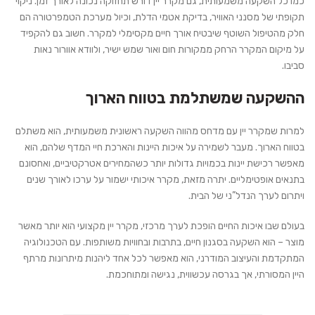
כמו כל השקעה משמעותית, גם מקרר יין דורש תחזוקה נכונה לאורך זמן. ניקוי
תקופתי של מסנני האוויר, בדיקת אטמי הדלת, וכיול מערכת הטמפרטורה הם
חלק מהטיפול השוטף שיבטיח אורך חיים מקסימלי למקרר. חשוב גם להקפיד
על מיקום המקרר הרחק ממקורות חום ואור שמש ישיר, ולוודא אוורור נאות
סביבו.
ההשקעה שמשתלמת בטווח הארוך
למרות שמקרר יין עם מדחס מהווה השקעה ראשונית משמעותית, הוא משתלם
בטווח הארוך. מעבר לשמירה על איכות היינות והארכת חיי המדף שלהם, הוא
מאפשר רכישת יינות בכמויות גדולות יותר כשהמחירים אטרקטיביים, ואחסונם
בתנאים אופטימליים. יתרה מזאת, מקרר איכותי ישמור על ערכו לאורך שנים
ויתרום לערך הנדל”ני של הבית.
בעולם שבו איכות החיים הופכת לערך מרכזי, מקרר יין מקצועי הוא יותר מאשר
מוצר – הוא השקעה בסגנון חיים, בתרבות ובחוויות משותפות. עם הטכנולוגיה
המתקדמת והעיצוב המודרני, הוא מאפשר לכל אחד ליהנות מיתרונות מרתף
היין המסורתי, אך בגרסה עכשווית, נגישה ומתוחכמת.