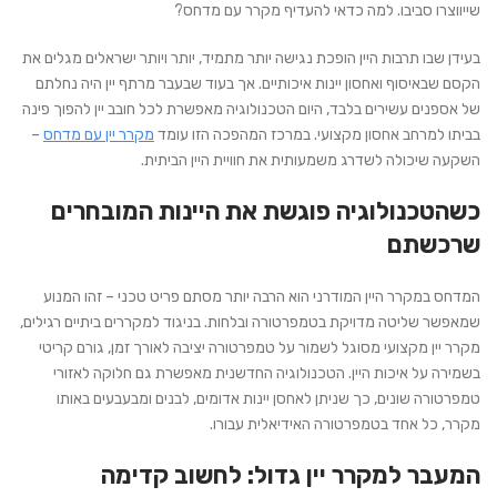
שייווצרו סביבו. למה כדאי להעדיף מקרר עם מדחס?
בעידן שבו תרבות היין הופכת נגישה יותר מתמיד, יותר ויותר ישראלים מגלים את
הקסם שבאיסוף ואחסון יינות איכותיים. אך בעוד שבעבר מרתף יין היה נחלתם
של אספנים עשירים בלבד, היום הטכנולוגיה מאפשרת לכל חובב יין להפוך פינה
בביתו למרחב אחסון מקצועי. במרכז המהפכה הזו עומד
מקרר יין עם מדחס
–
השקעה שיכולה לשדרג משמעותית את חוויית היין הביתית.
כשהטכנולוגיה פוגשת את היינות המובחרים
שרכשתם
המדחס במקרר היין המודרני הוא הרבה יותר מסתם פריט טכני – זהו המנוע
שמאפשר שליטה מדויקת בטמפרטורה ובלחות. בניגוד למקררים ביתיים רגילים,
מקרר יין מקצועי מסוגל לשמור על טמפרטורה יציבה לאורך זמן, גורם קריטי
בשמירה על איכות היין. הטכנולוגיה החדשנית מאפשרת גם חלוקה לאזורי
טמפרטורה שונים, כך שניתן לאחסן יינות אדומים, לבנים ומבעבעים באותו
מקרר, כל אחד בטמפרטורה האידיאלית עבורו.
המעבר למקרר יין גדול: לחשוב קדימה