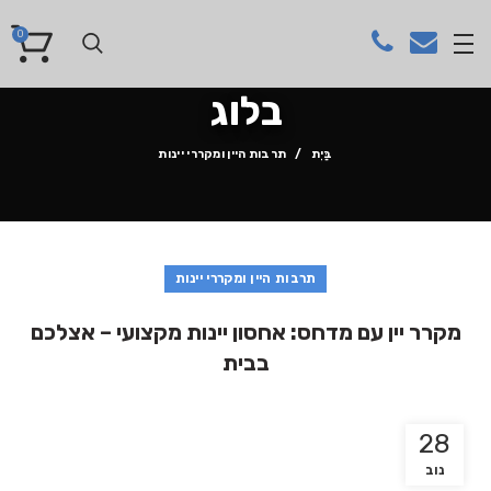
0
בלוג
בַּיִת
תרבות היין ומקררי יינות
תרבות היין ומקררי יינות
מקרר יין עם מדחס: אחסון יינות מקצועי – אצלכם
בבית
28
נוב