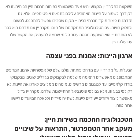
השקעה במקרר יין מקצועי היא צעד משמעותי בפיתוח תרבות היין הביתית. זו לא
רק דרך לשמור על היינות האהובים עליכם בתנאים אופטימליים, אלא גם
הזדמנות ליצור מוקד חברתי בבית – מקום שסביבו אפשר להתכנס, לטעום
ולחלוק חוויות. עם הטכנולוגיה המתקדמת של היום, מקרר יין עם מדחס הוא כבר
לא מותרות – הוא השקעה חכמה עבור כל מי שרוצה להעמיק את הקשר שלו
עם עולם היין.
ארגון היינות: אמנות בפני עצמה
הבעלות על מקרר יין עם מדחס פותחת עולם שלם של אפשרויות ארגון. המדפים
המתכווננים מאפשרים התאמה מושלמת לבקבוקים בגדלים שונים, מבקבוקי
בורדו קלאסיים ועד למגנומים מרשימים. מומחים ממליצים לארגן את היינות לא
רק לפי צבע וזן, אלא גם לפי פוטנציאל ההתיישנות שלהם. מקרר יין גדול
מאפשר ליצור אזורים ייעודיים ליינות לשתייה מיידית ולכאלה המיועדים ליישון
ארוך טווח.
הטכנולוגיה החכמה בשירות היין:
מעקב אחר הטמפרטור, התראות על שינויים