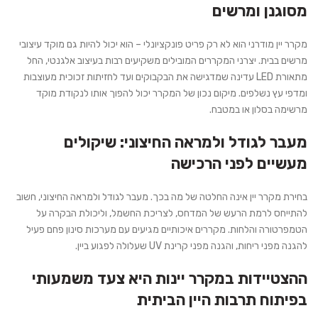
מסוגנן ומרשים
מקרר יין מודרני הוא לא רק פריט פונקציונלי – הוא יכול להיות גם מוקד עיצובי
מרשים בבית. יצרני המקררים המובילים משקיעים רבות בעיצוב אלגנטי, החל
מתאורת LED עדינה שמדגישה את הבקבוקים ועד לחזיתות זכוכית מעוצבות
ומדפי עץ נשלפים. מיקום נכון של המקרר יכול להפוך אותו לנקודת מוקד
מרשימה בסלון או במטבח.
מעבר לגודל ולמראה החיצוני: שיקולים
מעשיים לפני הרכישה
בחירת מקרר יין אינה החלטה של מה בכך. מעבר לגודל ולמראה החיצוני, חשוב
להתייחס לרמת הרעש של המדחס, לצריכת החשמל, וליכולת הבקרה על
הטמפרטורה והלחות. מקררים איכותיים מגיעים עם מערכות סינון פחם פעיל
להגנה מפני ריחות, והגנה מפני קרינת UV שעלולה לפגוע ביין.
ההצטיידות במקרר יינות היא צעד משמעותי
בפיתוח תרבות היין הביתית