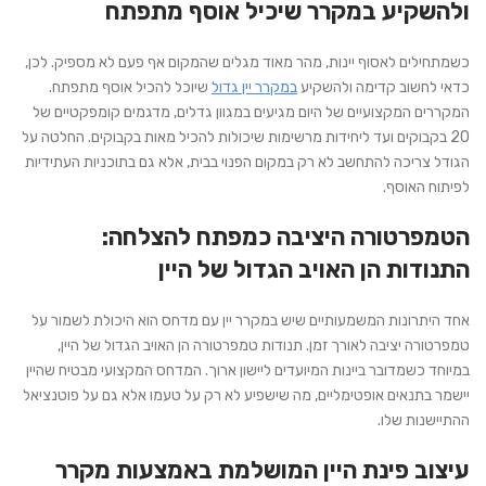
ולהשקיע במקרר שיכיל אוסף מתפתח
כשמתחילים לאסוף יינות, מהר מאוד מגלים שהמקום אף פעם לא מספיק. לכן,
כדאי לחשוב קדימה ולהשקיע
במקרר יין גדול
שיוכל להכיל אוסף מתפתח.
המקררים המקצועיים של היום מגיעים במגוון גדלים, מדגמים קומפקטיים של
20 בקבוקים ועד ליחידות מרשימות שיכולות להכיל מאות בקבוקים. החלטה על
הגודל צריכה להתחשב לא רק במקום הפנוי בבית, אלא גם בתוכניות העתידיות
לפיתוח האוסף.
הטמפרטורה היציבה כמפתח להצלחה:
התנודות הן האויב הגדול של היין
אחד היתרונות המשמעותיים שיש במקרר יין עם מדחס הוא היכולת לשמור על
טמפרטורה יציבה לאורך זמן. תנודות טמפרטורה הן האויב הגדול של היין,
במיוחד כשמדובר ביינות המיועדים ליישון ארוך. המדחס המקצועי מבטיח שהיין
יישמר בתנאים אופטימליים, מה שישפיע לא רק על טעמו אלא גם על פוטנציאל
ההתיישנות שלו.
עיצוב פינת היין המושלמת באמצעות מקרר