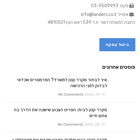
פקס: 03-9509993
אימייל: info@landers.co.il
כתובת למשלוח דואר: ת.ד 539 ראש העין 4810501
ביטול עסקה
פוסטים אחרונים
איך לבחור מקרר קטן למשרד? הפרמטרים שכדאי
לבדוק לפני הרכישה
יולי 31, 2026
No Comments
מקרר קטן לבית: הפריט הצנוע שישנה את הדרך בה
אתם חיים
יולי 28, 2026
No Comments
מקרר רטרו בגוון שמנת: הצבע שכבש את פינטרסט –