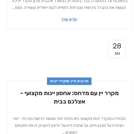
בין אם מדובר במסעדה, בבר, בחנות יין, במשרד או בבית מלון, מקרר יין יכול
לעשות את ההבדל בין חוויה שגרתית לחוויית לקוח ייחודית ועשירה. המפ...
קרא עוד
28
נוב
תרבות היין ומקררי יינות
מקרר יין עם מדחס: אחסון יינות מקצועי –
אצלכם בבית
הבחירה במקרר יינות מקצועי היא הרבה יותר מאשר רכישה טכנית - זוהי
הצהרה על סגנון חיים, על אהבת היין ועל הרצון להעניק לו את התנאים
הטובים ...