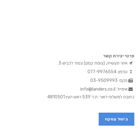
פרטי יצירת קשר
אזור תעשייה, (צומת קסם) צמוד לכביש 5.
טלפון: 077-9976554
פקס: 03-9509993
אימייל: info@landers.co.il
כתובת למשלוח דואר: ת.ד 539 ראש העין 4810501
ביטול עסקה