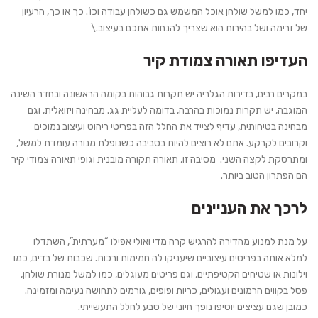
יחד, כמו למשל שולחן אוכל המשמש גם כשולחן עבודה וכו’. כך או כך, הרעיון
של זרימה ושל בהירות הוא שצריך להנחות אתכם בעיצוב.\
העדיפו תאורה צמודת קיר
במקרים רבים, בדירות הגלריה יש תקרות גבוהות בקומה הראשונה ובחדר השינה
המוגבה, יש תקרות נמוכות בהרבה, בדומה לעליית גג. מבחינה ויזואלית, וגם
מבחינה בטיחותית, עדיף לצייד את החלל הזה בפריטי ריהוט ועיצוב נמוכים
וקרובים לקרקע. אתם לא רוצים להיות בסביבה כשנופלת מנורה עומדת למשל,
ומתרסקת לקצה השני. מסיבה זו, תאורה תקורה מובנית וגופי תאורה צמודי קיר
הם הפתרון הטוב ביותר.
לרכך את העניינים
על מנת למנוע מהדירה להרגיש קרה מדי ואולי אפילו “מערתית”, השתדלו
למלא אותה בפריטים עיצוביים שיעניקו לה חמימות ורכות. שכבות של בדים, כמו
וילונות או שטיחים הקטיפתיים, וגם פריטים מעוגלים, כמו למשל מנורת שולחן,
פסל בקווים הרמונים ועגולים, כריות ופופים, גורמים לתחושה נעימה ומזמינה.
כמובן שגם עציצים יוסיפו נופך חיוני של טבע לחלל התעשייתי.