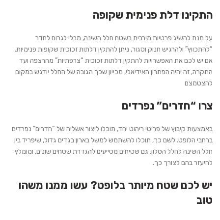
התקינו דלת פנימית שקופה
על מנת להשיג פרטיות מירבית בשטח חלל השינה, מבלי לגרום לחדר
“להתכווץ” ולהרגיש חנוק וסגור, ניתן להתקין דלתות זכוכית שקופות פנימיות.
אם יש לכם את האפשרויות להתקין דלתות זכוכית “צרפתיות” מהרצפה ועד
התקרה, זה יהיה הפתרון האידיאלי, מכייון שכך הגובה של החלל יודגש במקום
להצטמצם
צרו “חדרים” נפרדים
באמצעות קיבוץ של פריטי ריהוט יחד, תוכלו ליצור אשליה של “חדרים” נפרדים
ברחבי הלופט. לשם כך, תוכלו להשתמש למשל בארון בגדים גדול, שיפריד בין
חלל השינה לחלל הסלון. גם שטיחים מסייעים להגדרת שטחים שונים, ומומלץ
להיעזר בהם לצורך כך.
יש לכם שטח מיותר בלופט? עשו ממנו משהו
טוב