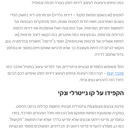
כמה טיפים ורעיונות לעיצוב דירות לופט בצורה חכמה ובסטייל
לופטים (או בשמם הפחות סקסי – דירות גלריה) הם פורמט דיור נחשק למדי
בשנים האחרונות, וזאת הודות לסיבות שונות, החל מהתקרות הגבוהות ועד
לתחושת המרחב המרווחת. אבל התכונות האלו שהופכות את דירות הלופט
לגדולות ומרווחות, גם מציבות כמה אתגרים, כמו הקושי ליצור פרטיות (או
לפחות אשלייה של פרטיות ואינטימיות), חוסר ב”זרימה” ויזואלית ובהרמוניה, וגם,
הקושי לגרום לה להיות מעוצבת כך שלא תרגישו שאתם חיים במוסך או במחסן
גדול שהוסב לדירה.
החל משימוש בחומרים טבעיים ונייטרליים, ועד לפריטי עיצוב בסטייל אורבני כמו
מקרר יינות
– הנה כמה רעיונות וטיפים לעיצוב דירות לופט שיסייעו לכם לגרום
לחלל הזה להרגיש נעים וביתי.
הקפידו על קו נייטרלי ונקי
פלטת צבעים מצומצמת ונייטרלית תבטיח תחושת קלילות ברחבי הלופט.
במקרה שהמטבח הפתוח ממוקם מול הכניסה וחלל המגורים המרכזי, בחרו
בחומרים, פריטי ריהוט וצבעים שלא יפריעו בדרך ושלא יצרו תחושת “תקיעות”.
כמו כן, מומלץ להעדיף פריטי ריהוט רב תכליתיים, המשלבים מספר פונקציות