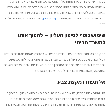
במקרה שהסיפון העליון הפתוח של הלופט מרגיש חשוף מדי כדי להוות חלל
אינטימי ופרטי, תוכלו להפוך אותו לחלל מגניב ואולי החדר הכי כייפי שיש לכם
בבית. זה יכול להיות חדר משחקים עם שולחן כדורגל או ביליארד, שולחן פינג
פונג, או סתם ספה כייפית, מגזינים ו
מקרר יין קטן
, שיכניס אתכם לאווירה של בר
פרטי.
שימוש נוסף לסיפון העליון – להפוך אותו
למשרד הביתי
בתקופה בה יותר ויותר אנשים עובדים מהבית, או במקרה שאתם סטודנטים, ניתן
גם להשתמש במפלס העליון כמרחב עבודה, מכיוון שהוא נוטה להרגיש מעט
יותר פרטי ושקט מאשר המפלס התחתון הפתוח. הציבו שם שולחן עבודה ותאורה
מתאימה (חשוב במיוחד בדירות לופט חשוכות) וצאו לדרך.
אל תפחדו מקצת צבע
זה שאתם גרים בלופט, לא אומר שאתם לא יכולים קצת להשתעשע עם צבעים.
גוונים תוססים וחיים יכולים להחיות לופט, מבלי שהתוצאה תהיה מבולגנת או
נועזת מדי. מכו כן, מאחר ותקרות הגבוהות הן שמכתיבות את הטון, העניקו להן