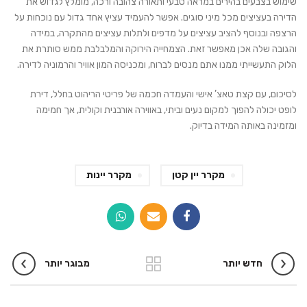
שימוש בצבעים בהירים במראה טבעי ותאורה צהובה ורכה, מומלץ לגדוש את
הדירה בעציצים מכל מיני סוגים. אפשר להעמיד עציץ אחד גדול עם נוכחות על
הרצפה ובנוסף להציב עציצים על מדפים ולתלות עציצים מהתקרה, במידה
והגובה שלה אכן מאפשר זאת. הצמחייה הירוקה והמלבלבת ממש סותרת את
הלוק התעשייתי ממנו אתם מנסים לברוח, ומכניסה המון אוויר והרמוניה לדירה.
לסיכום, עם קצת טאצ’ אישי והעמדה חכמה של פריטי הריהוט בחלל, דירת
לופט יכולה להפוך למקום נעים וביתי, באווירה אורבנית וקולית, אך חמימה
ומזמינה באותה המידה בדיוק.
מקרר יין קטן
מקרר יינות
חדש יותר
מבוגר יותר