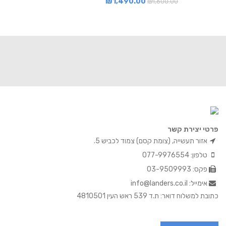
₪
1,490.00
₪
1,600.00
פרטי יצירת קשר
אזור תעשייה, (צומת קסם) צמוד לכביש 5.
טלפון: 077-9976554
פקס: 03-9509993
אימייל: info@landers.co.il
כתובת למשלוח דואר: ת.ד 539 ראש העין 4810501