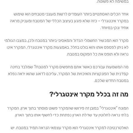
במשימה לא פשוטה.
אחד הכלים האסתטיים ביותר העומדים לרשות מעצבי מטבחים הוא שימוש
במקרר אינטגרלי – כזה שלא פוגע בעיצוב הכללי של המטבח ומעניק מראה
אחיד ונקי במיוחד.
מקרר הוא המכשיר החשמלי הגדול והמאסיבי ביותר במטבח ולכן, במצבו הגולמי
לא ניתן לפספס אותו והוא בולט בחלל. באמצעות מקרר אינטגרלי, המקרר אינו
נראה ולא תופס את כל הפוקוס במטבח.
מה המשמעות עבורכם כאשר אתם מחפשים מקרר למטבח? שמלבד בחינה
קפדנית של הפונקציות והאיכויות של המקרר, עליכם לדאוג שהוא יראה נפלא
במטבח החדש שלכם.
מה זה בכלל מקרר אינטגרלי?
המונח “אינטגרלי” במובן זה פירושו שהמקרר פשוט מוסתר בתוך ארון. המקרר
בלתי נראה לחלוטין עד שדלת הארון נפתחת כדי לחשוף אותו בתוך הארון.
האלטרנטיבה למקרר אינטגרלי הוא מקרר עצמאי הנראה תמיד במטבח. יש