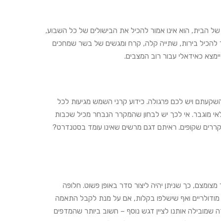
של הבית, הוא אינו אמור להכיל את הבישולים של כל השבוע,
 להכיל בירות, שתייה קלה, קרח ומגשים של בשר שמחכים
מצא כאידאלי עבור רוב המצבים.
השקעתם ויש לכם פרגולה. כידוע קרני השמש מגיעות לכל
לאי מוגבר. אי לכך יש לבחון שהמקרר הנבחר מכיל שכבות
במקררים שקופים. ראיתם דגם מרשים שאינו עומד בסטנדרט?
צומצם, כך שניתן יהיה ליצור סדר באופן פשוט. חלופה
ו מודולריים ואף שישלפו בקלות, אם על מנת לקבל התאמה
דה שמובילה אותנו לציין דגש נוסף – חשוב ביותר שהמדפים