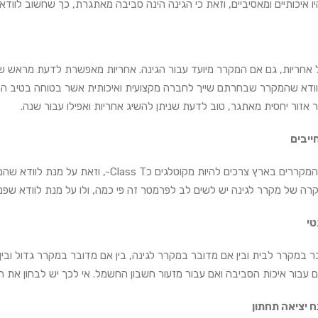
ו איכותיים ומאסיביים, וזאת כי הגינה הינה סביבה מאתגרת, כך שחשוב לווד
על אחריות, גם אם המקרר מיועד עבור הגינה. אחריות מאפשרת לדעת מראש שב
דא שהמקרר שבחרתם שייך לחברה מקצועית ואיכותית אשר בטוחה בטיב המו
 אזור יחסית מאתגר, טוב לדעת שניתן להשיג אחריות ואפילו עבור שנה.
ייבים
באופן כללי המקררים בארץ צרכים להיות מקוט
קרה של מקרר לגינה יש לשים לב לפרמטר זה פי כמה, ולו על מנת לוודא שפנ
טי
בר במקרר לבית ובין אם מדובר במקרר לגינה, בין אם מדובר במקרר גדול ובי
ור איכות הסביבה ואם עבור מזעור חשבון החשמל. אי לכך יש לבחון את הדירוג שנע בין A ל G, כאשר
 יציאה תחתון