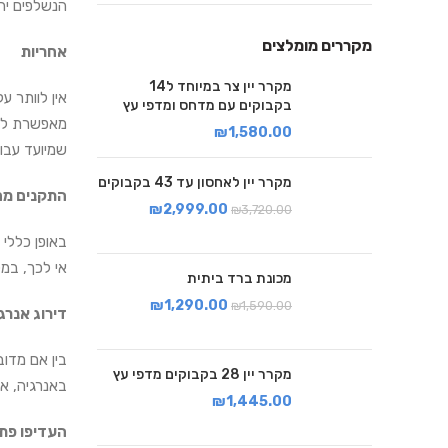
הנשלפים יהי
מקררים מומלצים
אחריות
מקרר יין צר במיוחד ל14
אין לוותר 
בקבוקים עם מדחס ומדפי עץ
מאפשרת לוו
₪
1,580.00
שמיועד עבור
מקרר יין לאחסון עד 43 בקבוקים
התקנים מח
₪
2,999.00
₪
3,720.00
אי לכך, במ
מכונת ברד ביתית
₪
1,290.00
₪
1,590.00
דירוג אנרג
בין אם מדו
מקרר יין 28 בקבוקים מדפי עץ
באנרגיה, אם עב
₪
1,445.00
העדיפו פתח