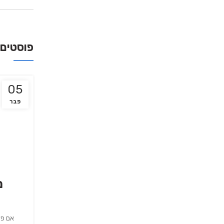
פוסטים 
05
פבר
מקררים לחצר
מקרר למטבח חוץ
מ
ברים ומשפחה בגינה יכול להפוך לחוויה נהדרת של בישול בחוץ,
אם פע