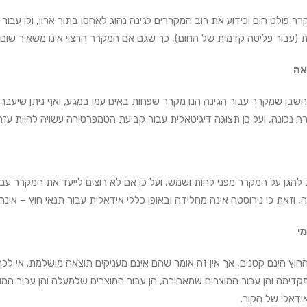
רר פולט חום וכידוע את רוב המקררים לגינה נהוג לאחסן בתוך ארון, ולו עב
 (עבור פליטה קדמית של החום), כך שגם אם המקרר הרצוי אינו משאיר שום רו
אה
בן שמקרר עבור הגינה הנו מקרר שפחות באים עמו במגע, ואף ניתן שיעברו מ
 נכונה, ועל כן תצוגה דיגיטאלית עבור קביעת הטמפרטורה עשויה להוות עז
 להגן על המקרר מפני לחות ושמש, ועל כן אם לא רוצים לייעד את המקרר עבו
ה, וזאת כי נירוסטה אינה מחלידה ובאופן כללי אידאלית עבור תנאי חוץ – א
מי
חוץ הינם קטנים, אך אין זה אומר שהם אינם מעניקים תוצאה מושלמת. אי לכ
קדימה והן עבור המוצרים שמאחורה, הן עבור המוצרים שלמעלה והן עבור המו
אידאלי של הקור.