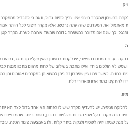
יק
חת בחשבון שמקרר חיצוני אינו צריך להיות גדול, וזאת כי להבדיל מהמקרר 
 מאתמול ואת המעדנים שזה עתה נרכשו, אלא מקרר חיצוני לכל היותר אמור
מנגל, כך שגם אם מדובר במשפחה גדולה שמאוד אוהבת לארח, מקרר קטן יי
ה
 מקרר עבור המטבח החיצוני, יש לקחת בחשבון שאין מעליו קורת גג, גם אם 
ן ושמש לא הולכים ביחד ואילו מתכת בשילוב של לחות מהווים מתכון מנצח לב
יות בחזית, כאשר פה נציין שפתרון זה ניתן למצוא הן במקררים אטומים והן 
ו להתקינו בתוך ארון ומאחורי דלת.
מית
לחלוקה פנימית, יש להעדיף מקרר שיש לו לפחות תא אחד גדול לצד תא יותר מ
ספת הינה מקרר בעל שתי מגירות נשלפות. כמו כן, חשוב ביותר שהמדפים יהי
 מנת שניתן יהיה לשטוף ולנקות ביתר קלות, ולו באמצעות צינור הגינה, עוב