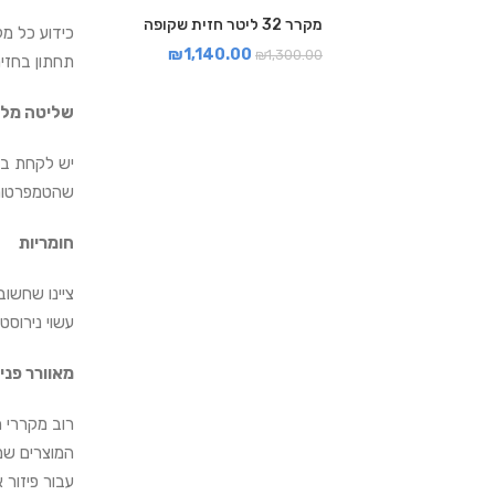
מקרר 32 ליטר חזית שקופה
כידוע כל מק
₪
1,140.00
₪
1,300.00
תחתון בחזית
שליטה מל
יש לקחת בחש
שהטמפרטורה
חומריות
ציינו שחשוב
עשוי נירוסט
מאוורר פני
רוב מקררי ה
המוצרים שמ
עבור פיזור 