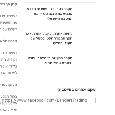
קטן אך מדו
מקרר רטרו בגוון שמנת: הצבע
שכבש את פינטרסט – ואת
ראשית יש לק
המטבח הישראלי
את השאריות
לעלות על ה
לחיות אחרת ולאכול אחרת – כך
הפך המקרר הקטן לסמל של
הגנה מלא
העידן החדש
כאשר קונים
מקרר קטן שקוף: הפתרון שלא
נקודה, מזו
ידעתם שחיכיתם לו
בידוד איכות
לפחות הקפיד
חלוקה פני
עקבו אחרינו בפייסבוק
בכול הנוגע 
https://www.facebook.com/LandersTrading
אידאלית נו
מלאה ואם על