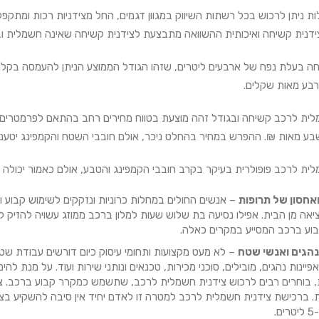
לות ניתן לרכוש בכל רשתות השיווק במגוון דגמים, החל מצידניות רכות ומתקפ
ידנית קשיחה ואיכותית ההשוואה מתבצעת לצידנית קשיחה שאינה חשמלית וב
חה בעלת נפח של ארבעים ליטרים, שזהו הגודל הממוצע הניתן להעמסה בקל
בע מאות שקלים.
לית לרכב קשיחה ובגודל זהה מוצעת בטווח מחירים רחב בהתאם לפרמטרים ה
ע מאות ₪. ההפרש במחיר בהחלט ניכר, אולם חובבי השטח והקמפינג יטענו
לית לרכב פופולרית בעיקר בקרב חובבי הקמפינג והטבע, אולם כאמור יכולה 
אחסון של תרופות
– אנשים החולים במחלות כרוניות ונזקקים לשימוש קבוע ו
יאה מן הבית. אפילו נסיעה בת שלוש שעות למלון ברכב ממוזג עשויה להזיק 
וע ברכב המסייע במקרים כאלה.
נהגים ואנשי שטח
– לא מעט מקצועות ותחומי עיסוק כיום דורשים עבודת שטח
יינות נהגים, מובילים, סוכני מכירות, טכנאים ונותני שירות ועוד. על מנת לה
, בוחרים רבים לרכוש צידנית חשמלית לרכב, שתשמש כמקרר קבוע ברכב. ציד
. ברכישת צידנית חשמלית לרכב למטרה זו לאדם יחיד אין סיבה להשקיע בציד