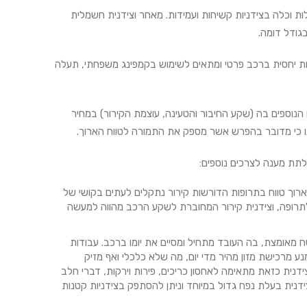
לות וכלה בצידניות קשיחות ועמידות. מאחר וצידנית חשמלית
גודל דומה.
ות יחסית ברכב פרטי ומתאים לשימוש בקמפינג משפחתי, תעלה
נוספים בה (שקע החיבור והטעינה, עוצמת הקירור) במחיר
 כי מדובר בהפרש אשר מספק את התמורה לטווח הארוך.
לתת מענה לצרכים נוספים:
ארוך טווח בתרופות הדורשות קירור נתקלים לעתים בקושי של
לתרופה, וצידנית קירור המחוברת לשקע הרכב מהווה למעשה
 מאומצת, בה העובד מתחיל ומסיים את יומו ברכב. עבודות
ימנע מרכישת מזון מהיר מדי יום, מה שלא כלכלי ואף מזיק
נית כזאת מתאימה לאחסון כריכים, פירות וירקות, דברי חלב
נית בעלת נפח גדול במיוחד וניתן להסתפק בצידניות קטנות