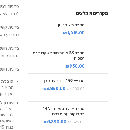
צידניות רגי
מקררים מומלצים
לרכב היא צ
מקרר משולב יין
צידנית קשי
₪
1,615.00
בממוצע כאר
צידנית חשמ
מקרר 33 ליטר סופר שקט דלת
המתחיל משב
זכוכית
₪
930.00
צידנית חשמ
מקפיא 159 ליטר צר לבן
הובלה ו
ממש ביצ
₪
3,850.00
₪
4,200.00
מקרר קב
פתרון ל
כאלה מאפ
מקרר יין צר במיוחד ל 14
בקבוקים עם מדחס
לבריאות
ומשקאות
₪
1,390.00
₪
1,520.00
בנות 5-15 ליטרים.