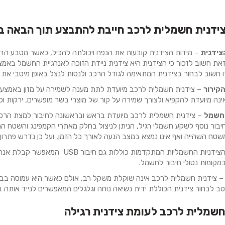
ידנית חשמלית לרכב חייבת להתבצע תוך הבאה ב
צידנית
– מידות הצידנית קובעות את הנפח ויכולתה להכיל, כאשר מטבע הד
זאת חשוב לזכור כי הצידנית היא צידנית ניידת הזוכה לאנרגיית החשמל באמ
ו חשוב לבחור בצידנית המתאימה לגודל הרכב ולנסות לנצל באופן מיטבי את 
קירור
– צידנית חשמלית לרכב מיועדת לתת מענה לשמירה על מזון באמצעות 
ינה מיועדת להקפיא ולצורך שמירה על קור של מוצרי בשר מופשרים, ירקות וכדומה 
לחשמל
– צידנית חשמלית לרכב מיועדת בראש ובראשונה לחיבור למצת הרכב
חיבור נוסף לשקע חשמלי רגיל, הניתן לניצול בחלק מאתרי הקמפינג והשטח ה
טח השהייה ואף אינו נמצא במצב הנעה לאורך כל הזמן, ועל כן נדרש פתרון ח
חלק מן הצידניות החשמליות המתקדמו
מקומות נטולי חיבור לחשמל.
– צידנית חשמלית לרכב אינה שוקלת משקל רב, אולם כאשר היא עמוסה בבקבו
טב לבחור צידנית הכוללת ידית נשיאה נוחה וגלגלים המאפשרים לנייד אותה ב
חשמלית לרכב לעומת צידנית רגילה