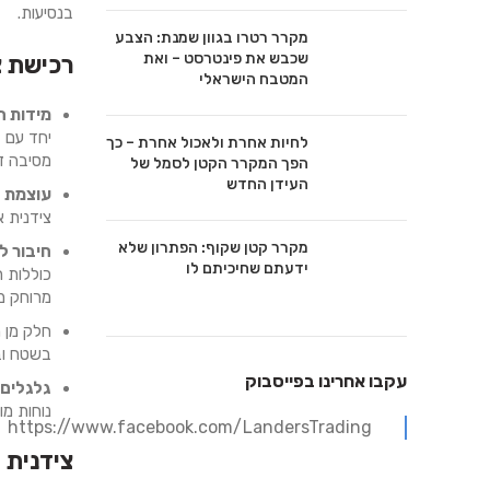
בנסיעות.
מקרר רטרו בגוון שמנת: הצבע
שכבש את פינטרסט – ואת
רכישת צ
המטבח הישראלי
מידות ה
יחד עם 
לחיות אחרת ולאכול אחרת – כך
מסיבה ז
הפך המקרר הקטן לסמל של
העידן החדש
עוצמת ה
צידנית א
מקרר קטן שקוף: הפתרון שלא
חיבור 
ידעתם שחיכיתם לו
כוללות 
מרוחק מש
בשטח וב
עקבו אחרינו בפייסבוק
גלגלים
נוחות מו
https://www.facebook.com/LandersTrading
צידנית 